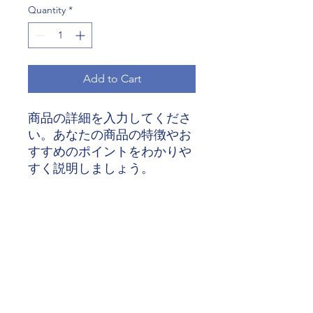
Quantity
*
Add to Cart
商品の詳細を入力してくださ
い。あなたの商品の特徴やお
すすめのポイントをわかりや
すく説明しましょう。
商品情報
商品の詳細を入力してください。サイ
返品・返金ポリシー
ズ、素材、取扱説明に加え、商品の特
徴やおすすめのポイントなどを説明し
ましょう。
返品・返金ポリシーを入力してくださ
商品の配送について
い。顧客が商品に満足しなかった場合