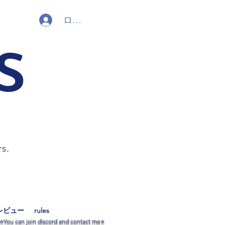
ログイン
s
rs.
レビュー
rules
​⭐You can join discord and contact me⭐