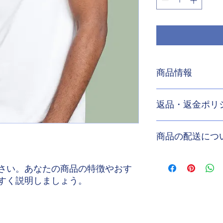
商品情報
商品の詳細を入力し
返品・返金ポリ
明に加え、商品の特
しましょう。
返品・返金ポリシー
商品の配送につ
満足しなかった場合
の手順などを説明し
顧客からの信頼を獲
配送地域、料金、所
だけます。
さい。あなたの商品の特徴やおす
する情報を入力して
とで顧客からの信頼
すく説明しましょう。
いただけます。