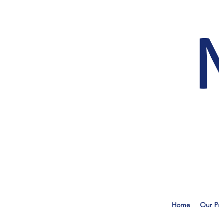
Home
Our P