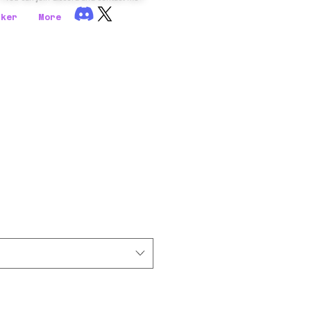
rker
More