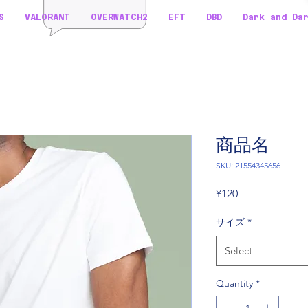
S
VALORANT
OVERWATCH2
EFT
DBD
Dark and Da
商品名
SKU: 21554345656
Price
¥120
サイズ
*
Select
Quantity
*