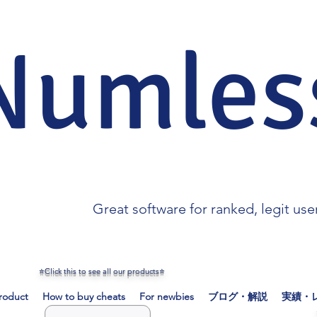
Numles
Great software for ranked, legit use
​⭐Click this to see all our products⭐
roduct
How to buy cheats
For newbies
ブログ・解説
実績・